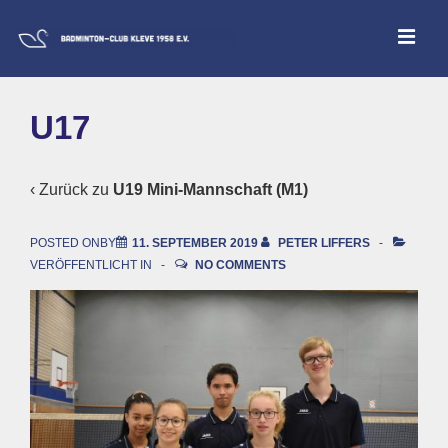
↓
ME
Zum
Inhalt
Main
U17
Navigation
‹ Zurück zu
U19 Mini-Mannschaft (M1)
POSTED ONBY
11. SEPTEMBER 2019
PETER LIFFERS
VERÖFFENTLICHT IN
NO COMMENTS