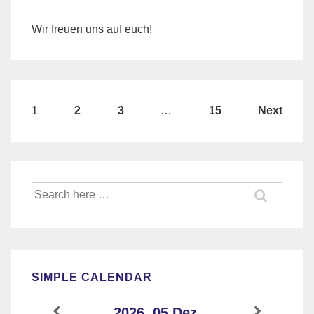
Wir freuen uns auf euch!
Beitragsnavigation
1
2
3
…
15
Next
Suche
nach:
SIMPLE CALENDAR
2026, 05 Dez.