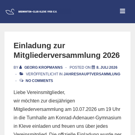
↓
ME
Zum
Inhalt
Main
Navigation
Einladung zur
Mitgliederversammlung 2026
BY
GEORG KROPMANNS
POSTED ON
8. JULI 2026
VERÖFFENTLICHT IN
JAHRESHAUPTVERSAMMLUNG
NO COMMENTS
Liebe Vereinsmitglieder,
wir möchten zur diesjährigen
Mitgliederversammlung am 10.07.2026 um 19 Uhr
in die Turnhalle am Konrad-Adenauer-Gymnasium
in Kleve einladen und freuen uns über jedes
Vereinsmitglied. Die offizielle Einladung wurde per