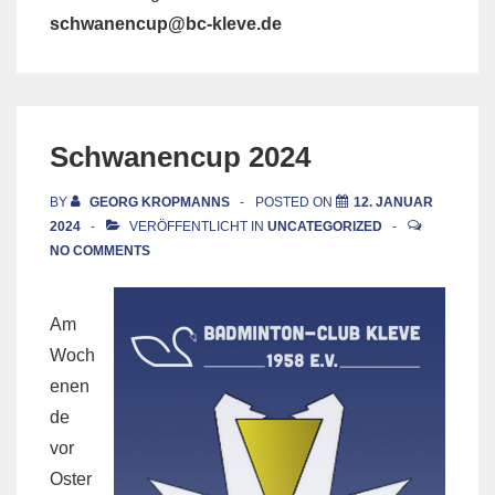
schwanencup@bc-kleve.de
Schwanencup 2024
BY
GEORG KROPMANNS
POSTED ON
12. JANUAR
2024
VERÖFFENTLICHT IN
UNCATEGORIZED
NO COMMENTS
Am
Woch
enen
de
vor
Oster