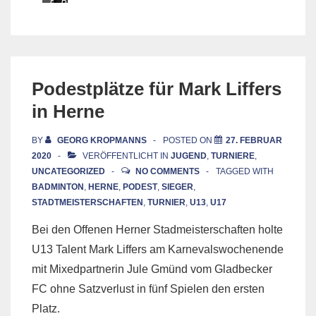
F
D
B
l
i
C
o
e
K
r
s
F
a
e
l
C
s
o
Podestplätze für Mark Liffers
u
J
r
in Herne
p
a
a
2
h
C
BY
GEORG KROPMANNS
POSTED ON
27. FEBRUAR
0
r
u
2020
VERÖFFENTLICHT IN
JUGEND
,
TURNIERE
,
1
o
p
UNCATEGORIZED
NO COMMENTS
TAGGED WITH
9
h
2
BADMINTON
,
HERNE
,
PODEST
,
SIEGER
,
2
n
0
STADTMEISTERSCHAFTEN
,
TURNIER
,
U13
,
U17
e
1
u
9
Bei den Offenen Herner Stadmeisterschaften holte
n
U13 Talent Mark Liffers am Karnevalswochenende
s
mit Mixedpartnerin Jule Gmünd vom Gladbecker
FC ohne Satzverlust in fünf Spielen den ersten
Platz.