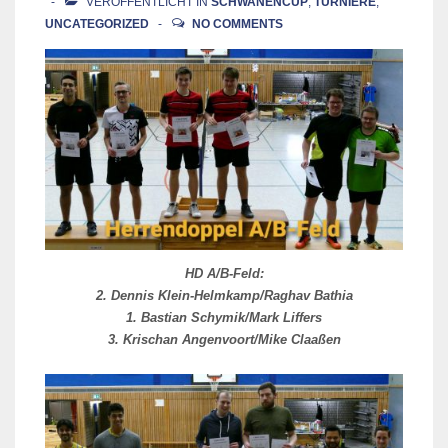
VERÖFFENTLICHT IN
SCHWANENCUP
,
TURNIERE
,
UNCATEGORIZED
NO COMMENTS
HD A/B-Feld:
2. Dennis Klein-Helmkamp/Raghav Bathia
1. Bastian Schymik/Mark Liffers
3. Krischan Angenvoort/Mike Claaßen