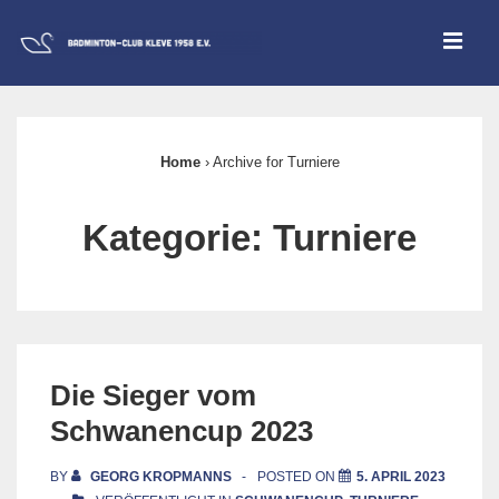
↓
ME
Zum
Inhalt
Main
Navigation
Home
›
Archive for Turniere
Kategorie:
Turniere
Die Sieger vom
Schwanencup 2023
BY
GEORG KROPMANNS
POSTED ON
5. APRIL 2023