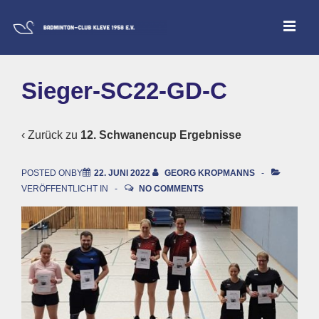
↓
ME
Zum
Inhalt
Main
Sieger-SC22-GD-C
Navigation
‹ Zurück zu
12. Schwanencup Ergebnisse
POSTED ONBY
22. JUNI 2022
GEORG KROPMANNS
VERÖFFENTLICHT IN
NO COMMENTS