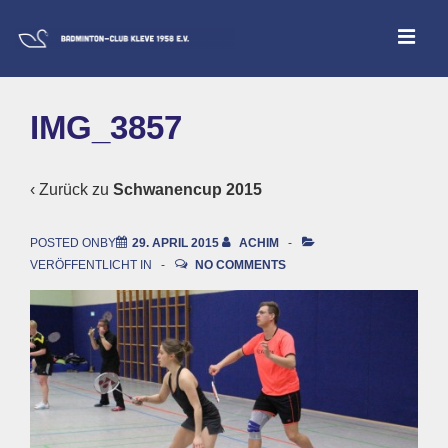
↓
ME
Zum
Inhalt
Main
IMG_3857
Navigation
‹ Zurück zu
Schwanencup 2015
POSTED ONBY
29. APRIL 2015
ACHIM
VERÖFFENTLICHT IN
NO COMMENTS