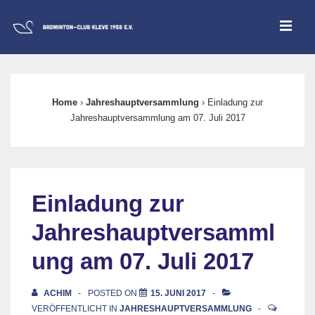
↓
ME
Zum
Inhalt
Main
Navigation
Home
›
Jahreshauptversammlung
›
Einladung zur
Jahreshauptversammlung am 07. Juli 2017
Einladung zur
Jahreshauptversamml
ung am 07. Juli 2017
ACHIM
POSTED ON
15. JUNI 2017
VERÖFFENTLICHT IN
JAHRESHAUPTVERSAMMLUNG