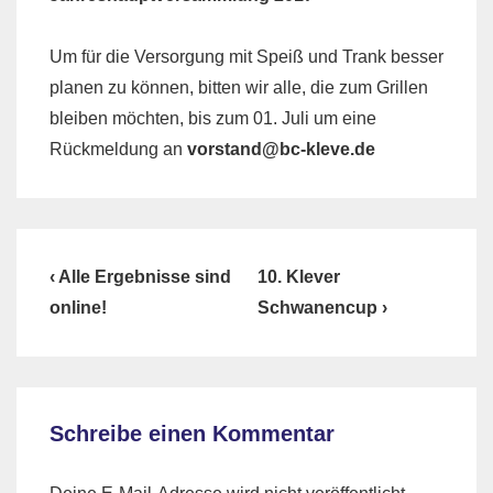
Um für die Versorgung mit Speiß und Trank besser
planen zu können, bitten wir alle, die zum Grillen
bleiben möchten, bis zum 01. Juli um eine
Rückmeldung an
vorstand@bc-kleve.de
Beitragsnavigation
Previous
Next
‹ Alle Ergebnisse sind
10. Klever
Post
Post
online!
Schwanencup ›
is
is
Schreibe einen Kommentar