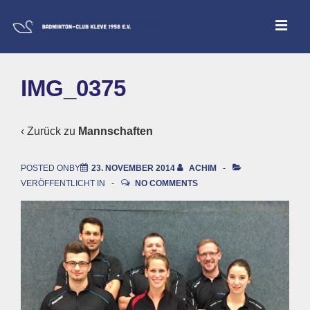
↓
ME
Zum
Inhalt
Main
IMG_0375
Navigation
‹ Zurück zu
Mannschaften
POSTED ONBY
23. NOVEMBER 2014
ACHIM
VERÖFFENTLICHT IN
NO COMMENTS