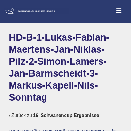
↓
ME
Zum
Inhalt
Main
HD-B-1-Lukas-Fabian-
Navigation
Maertens-Jan-Niklas-
Pilz-2-Simon-Lamers-
Jan-Barmscheidt-3-
Markus-Kapell-Nils-
Sonntag
‹ Zurück zu
16. Schwanencup Ergebnisse
POSTED ONBY
3. APRIL 2026
GEORG KROPMANNS