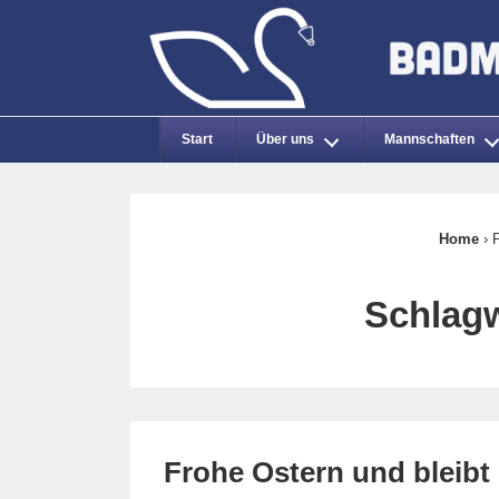
↓
Zum
Inhalt
Main
Start
Über uns
Mannschaften
Navigation
Home
›
Schlag
Frohe Ostern und bleibt