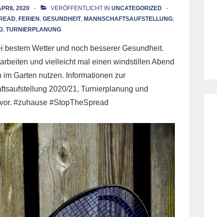
APRIL 2020
VERÖFFENTLICHT IN
UNCATEGORIZED
READ
,
FERIEN
,
GESUNDHEIT
,
MANNSCHAFTSAUFSTELLUNG
,
G
,
TURNIERPLANUNG
bei bestem Wetter und noch besserer Gesundheit.
rbeiten und vielleicht mal einen windstillen Abend
 im Garten nutzen. Informationen zur
tsaufstellung 2020/21, Turnierplanung und
h vor. #zuhause #StopTheSpread