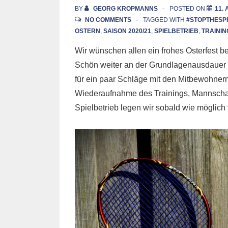
BY
GEORG KROPMANNS
POSTED ON
11. 
NO COMMENTS
TAGGED WITH
#STOPTHESP
OSTERN
,
SAISON 2020/21
,
SPIELBETRIEB
,
TRAININ
Wir wünschen allen ein frohes Osterfest 
Schön weiter an der Grundlagenausdauer a
für ein paar Schläge mit den Mitbewohnern
Wiederaufnahme des Trainings, Mannschaf
Spielbetrieb legen wir sobald wie möglic