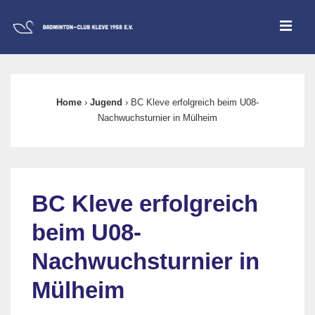
↓
ME
Zum
Inhalt
Main
Navigation
Home
›
Jugend
›
BC Kleve erfolgreich beim U08-
Nachwuchsturnier in Mülheim
BC Kleve erfolgreich
beim U08-
Nachwuchsturnier in
Mülheim