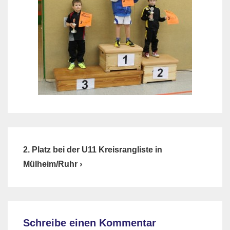
Beitragsnavigation
Next
2. Platz bei der U11 Kreisrangliste in
Post
Mülheim/Ruhr ›
is
Schreibe einen Kommentar