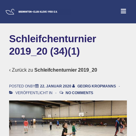
↓
ME
Zum
Inhalt
Main
Schleifchenturnier
Navigation
2019_20 (34)(1)
‹ Zurück zu
Schleifchenturnier 2019_20
POSTED ONBY
22. JANUAR 2020
GEORG KROPMANNS
VERÖFFENTLICHT IN
NO COMMENTS