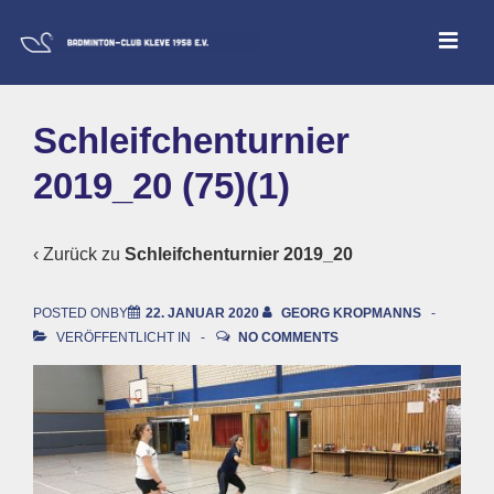
↓
ME
Zum
Inhalt
Main
Schleifchenturnier
Navigation
2019_20 (75)(1)
‹ Zurück zu
Schleifchenturnier 2019_20
POSTED ONBY
22. JANUAR 2020
GEORG KROPMANNS
VERÖFFENTLICHT IN
NO COMMENTS