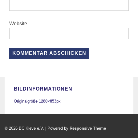
Website
BILDINFORMATIONEN
Originalgröße
1280×853
px
© 2026
BC Kleve e.V.
| Powered by
Responsive Theme