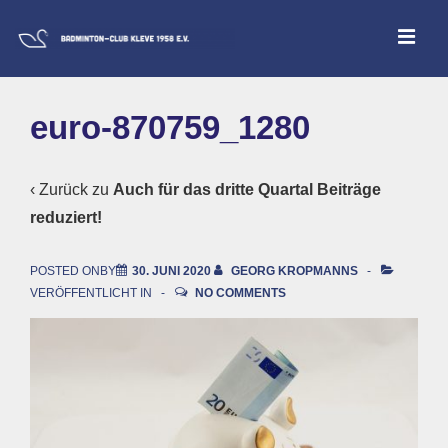
↓
ME
Zum
Inhalt
Main
euro-870759_1280
Navigation
‹ Zurück zu
Auch für das dritte Quartal Beiträge
reduziert!
POSTED ONBY
30. JUNI 2020
GEORG KROPMANNS
VERÖFFENTLICHT IN
NO COMMENTS