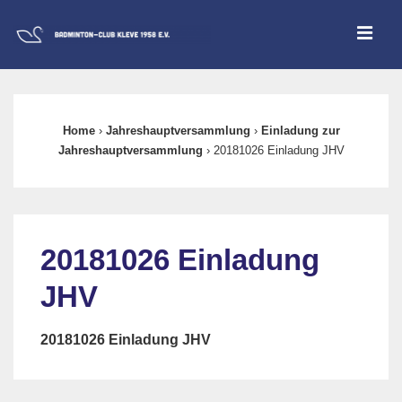
↓
ME
Zum
Inhalt
Main
Navigation
Home
›
Jahreshauptversammlung
›
Einladung zur
Jahreshauptversammlung
›
20181026 Einladung JHV
20181026 Einladung
JHV
20181026 Einladung JHV