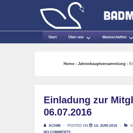
↓
Zum
Inhalt
Main
Start
Über uns
Mannschaften
Navigation
Home
›
Jahreshauptversammlung
›
Ei
Einladung zur Mit
06.07.2016
ACHIM
POSTED ON
14. JUNI 2016
V
NO COMMENTS