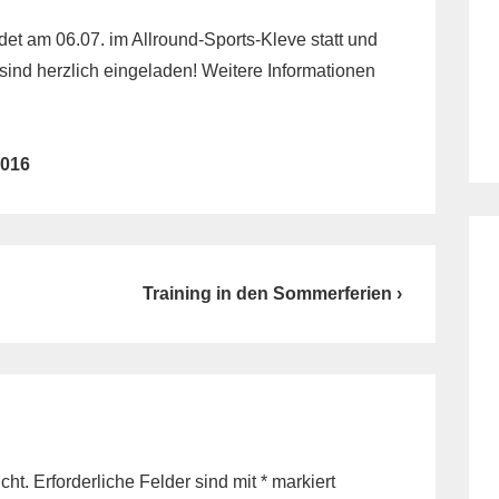
det am 06.07. im Allround-Sports-Kleve statt und
 sind herzlich eingeladen! Weitere Informationen
2016
Next
Training in den Sommerferien ›
Post
is
cht.
Erforderliche Felder sind mit
*
markiert