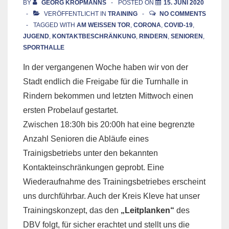
BY
GEORG KROPMANNS
POSTED ON
15. JUNI 2020
VERÖFFENTLICHT IN
TRAINING
NO COMMENTS
TAGGED WITH
AM WEISSEN TOR
,
CORONA
,
COVID-19
,
JUGEND
,
KONTAKTBESCHRÄNKUNG
,
RINDERN
,
SENIOREN
,
SPORTHALLE
In der vergangenen Woche haben wir von der
Stadt endlich die Freigabe für die Turnhalle in
Rindern bekommen und letzten Mittwoch einen
ersten Probelauf gestartet.
Zwischen 18:30h bis 20:00h hat eine begrenzte
Anzahl Senioren die Abläufe eines
Trainigsbetriebs unter den bekannten
Kontakteinschränkungen geprobt. Eine
Wiederaufnahme des Trainingsbetriebes erscheint
uns durchführbar. Auch der Kreis Kleve hat unser
Trainingskonzept, das den
„Leitplanken“
des
DBV folgt, für sicher erachtet und stellt uns die