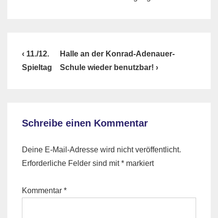
Beitragsnavigation
Previous
Next
‹ 11./12.
Halle an der Konrad-Adenauer-
Post
Post
Spieltag
Schule wieder benutzbar! ›
is
is
Schreibe einen Kommentar
Deine E-Mail-Adresse wird nicht veröffentlicht.
Erforderliche Felder sind mit
*
markiert
Kommentar
*