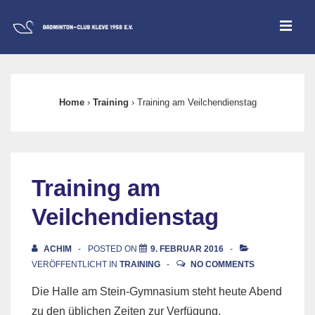
↓
ME
Zum
Inhalt
Main
Navigation
Home
›
Training
›
Training am Veilchendienstag
Training am
Veilchendienstag
ACHIM
POSTED ON
9. FEBRUAR 2016
VERÖFFENTLICHT IN
TRAINING
NO COMMENTS
Die Halle am Stein-Gymnasium steht heute Abend
zu den üblichen Zeiten zur Verfügung.