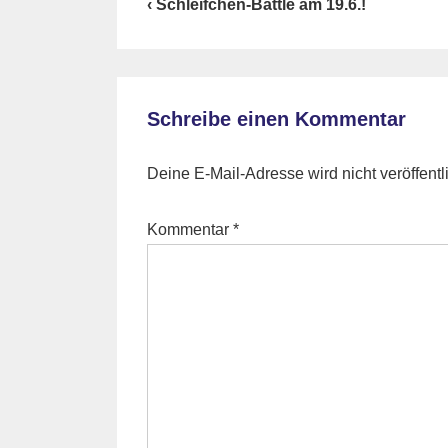
Beitragsnavigation
Previous
‹ Schleifchen-Battle am 19.6.!
Post
is
Schreibe einen Kommentar
Deine E-Mail-Adresse wird nicht veröffentli
Kommentar
*