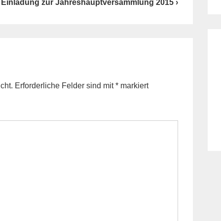
Next
Einladung zur Jahreshauptversammlung 2015 ›
Post
is
cht.
Erforderliche Felder sind mit
*
markiert