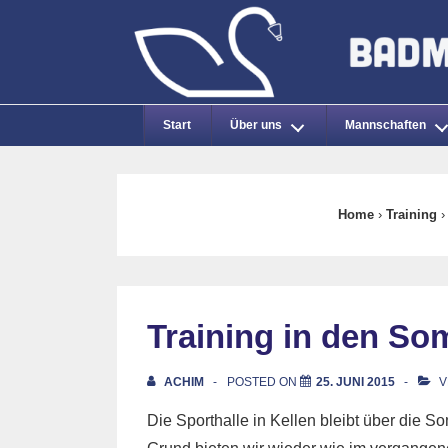
↓
Zum
Inhalt
Main
Start
Über uns
Mannschaften
Navigation
Home
›
Training
›
Training in den So
ACHIM
POSTED ON
25. JUNI 2015
V
Die Sporthalle in Kellen bleibt über die 