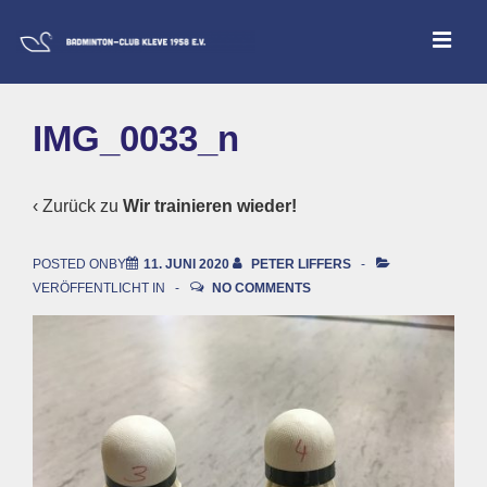
↓
ME
Zum
Inhalt
Main
IMG_0033_n
Navigation
‹ Zurück zu
Wir trainieren wieder!
POSTED ONBY
11. JUNI 2020
PETER LIFFERS
VERÖFFENTLICHT IN
NO COMMENTS