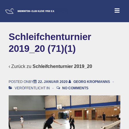
↓
ME
Zum
Inhalt
Main
Schleifchenturnier
Navigation
2019_20 (71)(1)
‹ Zurück zu
Schleifchenturnier 2019_20
POSTED ONBY
22. JANUAR 2020
GEORG KROPMANNS
VERÖFFENTLICHT IN
NO COMMENTS