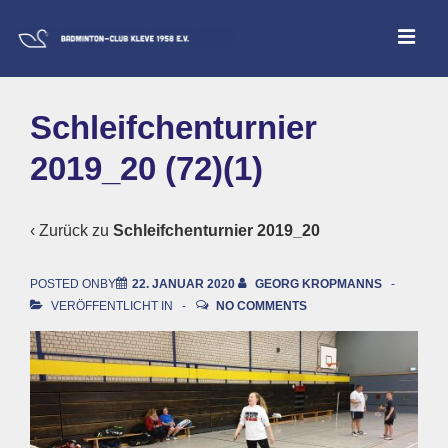
↓
ME
Zum
Inhalt
Main
Schleifchenturnier
Navigation
2019_20 (72)(1)
‹ Zurück zu
Schleifchenturnier 2019_20
POSTED ONBY
22. JANUAR 2020
GEORG KROPMANNS
VERÖFFENTLICHT IN
NO COMMENTS