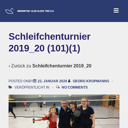
↓
ME
Zum
Inhalt
Main
Schleifchenturnier
Navigation
2019_20 (101)(1)
‹ Zurück zu
Schleifchenturnier 2019_20
POSTED ONBY
22. JANUAR 2020
GEORG KROPMANNS
VERÖFFENTLICHT IN
NO COMMENTS