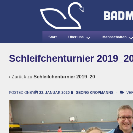
↓
Zum
Inhalt
Main
Start
Über uns
Mannschaften
Navigation
Schleifchenturnier 2019_20
‹ Zurück zu
Schleifchenturnier 2019_20
POSTED ONBY
22. JANUAR 2020
GEORG KROPMANNS
VER