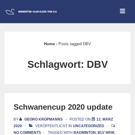
↓
ME
Zum
Inhalt
Main
Navigation
Home
›
Posts tagged DBV
Schlagwort:
DBV
Schwanencup 2020 update
BY
GEORG KROPMANNS
POSTED ON
12. MÄRZ
2020
VERÖFFENTLICHT IN
UNCATEGORIZED
NO COMMENTS
TAGGED WITH
BADMINTON
,
BLV NRW
,