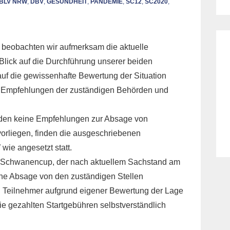
BLV NRW
,
DBV
,
GESUNDHEIT
,
PANDEMIE
,
SC12
,
SC2020
,
beobachten wir aufmerksam die aktuelle
Blick auf die Durchführung unserer beiden
auf die gewissenhafte Bewertung der Situation
r Empfehlungen der zuständigen Behörden und
den keine Empfehlungen zur Absage von
orliegen, finden die ausgeschriebenen
ie angesetzt statt.
2. Schwanencup, der nach aktuellem Sachstand am
eine Absage von den zuständigen Stellen
n Teilnehmer aufgrund eigener Bewertung der Lage
e gezahlten Startgebühren selbstverständlich