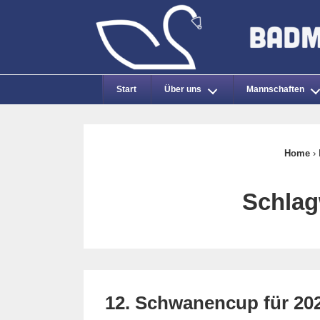
↓
Zum
Inhalt
Main
Start
Über uns
Mannschaften
Navigation
Home
›
Schlag
12. Schwanencup für 20