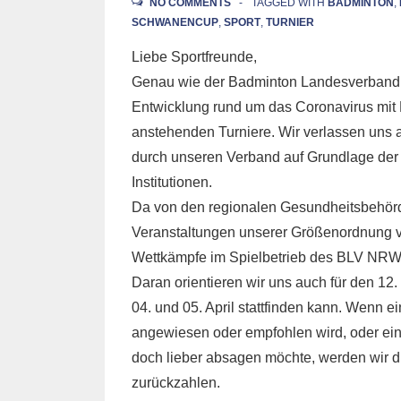
NO COMMENTS
TAGGED WITH
BADMINTON
,
SCHWANENCUP
,
SPORT
,
TURNIER
Liebe Sportfreunde,
Genau wie der Badminton Landesverband 
Entwicklung rund um das Coronavirus mit 
anstehenden Turniere. Wir verlassen uns 
durch unseren Verband auf Grundlage de
Institutionen.
Da von den regionalen Gesundheitsbehör
Veranstaltungen unserer Größenordnung v
Wettkämpfe im Spielbetrieb des BLV NRW w
Daran orientieren wir uns auch für den 1
04. und 05. April stattfinden kann. Wenn 
angewiesen oder empfohlen wird, oder ei
doch lieber absagen möchte, werden wir di
zurückzahlen.