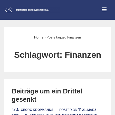
↓
ME
Zum
Inhalt
Main
Navigation
Home
›
Posts tagged Finanzen
Schlagwort:
Finanzen
Beiträge um ein Drittel
gesenkt
BY
GEORG KROPMANNS
POSTED ON
21. MÄRZ