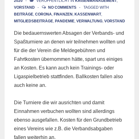
2020
VERÖFFENTLICHT IN
KRISENMANAGEMENT
,
VORSTAND
NO COMMENTS
TAGGED WITH
BEITRÄGE
,
CORONA
,
FINANZEN
,
KASSENWART
,
MITGLIEDSBEITRÄGE
,
PANDEMIE
,
VERWALTUNG
,
VORSTAND
Die bedauernswerten Absagen der Verbands- und
Spaßturniere an denen wir teilnehmen wollten und
für die der Verein die Meldegebühren und
Fahrtkosten übernommen hätte, spart uns einiges
an Kosten. Es kann auch kein Trainings- oder
Ligaspielbetrieb stattfinden. Ballkosten fallen also
auch keine an.
Die Turniere die wir ausrichten und damit
Einnahmen verbuchen wollten sind allerdings
ebenso ausgefallen. Kosten für den Grundbetrieb
eines Vereins wie z.B. die Verbandsabgaben
fallen weiterhin an.