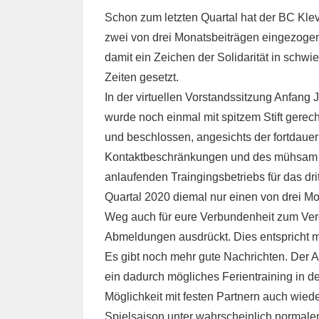
Sc
hon zum letzten Quartal hat der BC Kle
zwei von drei Monatsbeiträgen eingezoge
damit ein Zeichen der Solidarität in schwi
Zeiten gesetzt.
In der virtuellen Vorstandssitzung Anfang 
wurde noch einmal mit spitzem Stift gerec
und beschlossen, angesichts der fortdaue
Kontaktbeschränkungen und des mühsam
anlaufenden Traingingsbetriebs für das dri
Quartal 2020 diemal nur einen von drei M
Weg auch für eure Verbundenheit zum Verein,
Abmeldungen ausdrückt. Dies entspricht m
Es gibt noch mehr gute Nachrichten. Der A
ein dadurch mögliches Ferientraining in d
Möglichkeit mit festen Partnern auch wiede
Spielsaison unter wahrscheinlich normale