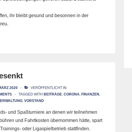
en, ihr bleibt gesund und besonnen in der
reu.
gesenkt
 MÄRZ 2020
VERÖFFENTLICHT IN
MENTS
TAGGED WITH
BEITRÄGE
,
CORONA
,
FINANZEN
,
VERWALTUNG
,
VORSTAND
s- und Spaßturniere an denen wir teilnehmen
gebühren und Fahrtkosten übernommen hätte, spart
rainings- oder Ligaspielbetrieb stattfinden.