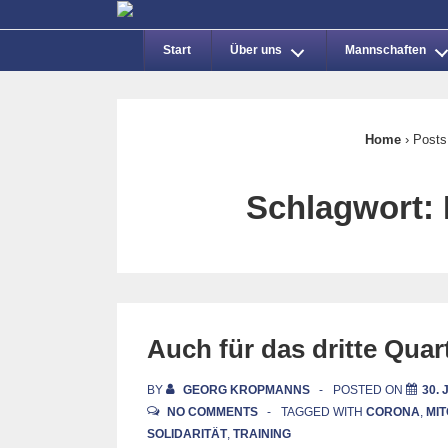
↓
Main
Zum
Start
Über uns
Mannschaften
Inhalt
Navigation
Home
›
Posts
Schlagwort:
Auch für das dritte Quart
BY
GEORG KROPMANNS
POSTED ON
30. 
NO COMMENTS
TAGGED WITH
CORONA
,
MI
SOLIDARITÄT
,
TRAINING